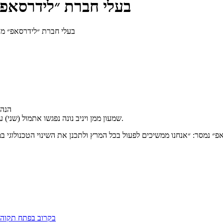
בעלי חברת ״לידרסאפ״ 
בעלי חברת ״לידרסאפ״ מקד
הנהל
שמעון ממן ויניב נונה נפגשו אתמול (שני) עם שר החינוך יואב גלנט, לצורך קידום של תכנית חינוך טכנולוגי פורצת דרך.
בקרוב בפתח תקוה: