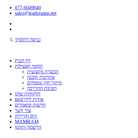
077-6049040
sales@leadersapp.net
כניסה לתלמיד
דף הבית
תחומי הפעילות
הכשרה מקצועית
פתרונות תוכנה
מיקור חוץ ומומחים
חטיבת ההדרכה
הלקוחות שלנו
אודות לידרסאפ
חדשות ומאמרים
צור קשר
גיוס וקריירה
MAMRAM
הרשמה ותקנון