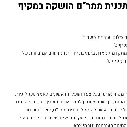
תכנית ממר”ם הושקה במקיף
ילום: עיריית אשדוד
יף ט’
ת מתקדמת מאוד, בתמיכת יחידת המחשוב המובחרת של
 מקיף ט’
א מקיף אותנו בכל צעד ושעל. הראשונים לאמץ טכנולוגיות
נוער, כך שטבעי ונכון לחבר אותם באופן מסודר ולהכניס
 ט’ יהיה הראשון להפעיל תכנית ממר”ם, לאחר שנבחר
הל בכיר בתחום ההיי טק והבעלים של חברת לידרס אפ
חינוך העירונית וגורמי צבא.