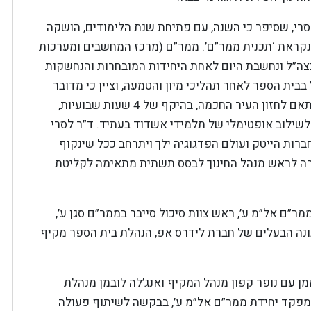
סרי, שסיפר כי השנה, עם פתיחת שנת הלימודים, הושקה
שנקראת ‘תכנית ממר”ם’. ממר”ם (מרכז המחשבים ומערכות
ה”ל ונחשבת היום לאחת היחידות המובחרות והנחשקות
בית הספר לאחר תהליכי מיון והטמעה, וציין כי מדובר
בתכנית ייחודית המשתלבת במרחב הטכנולוגי בהתאם לחזון העיר החכמה, בהיקף של 4 שעות שבועיות,
שילוב אופטימלי של תלמידי אשדוד בעתיד. ד”ר לסרי
ברות הייטק ועולם הפדגוגיה ילך ויתרחב ככל שינקוף
ורה לראש מנהל החינוך לבסס תשתית מתאימה לקליטת
ם אל”מ ע’, ראש צוות סיכול סייבר בממר”ם סגן ע’,
 נונה הבעלים של חברת לידרס אפ, הנהלת בית הספר מקיף
ן עם נופר קפון מנהל המקיף ואנג’לה לובמן מנהלת
 מפקד יחידת ממר”ם אל”מ ע’, בבקשה לשיתוף פעולה