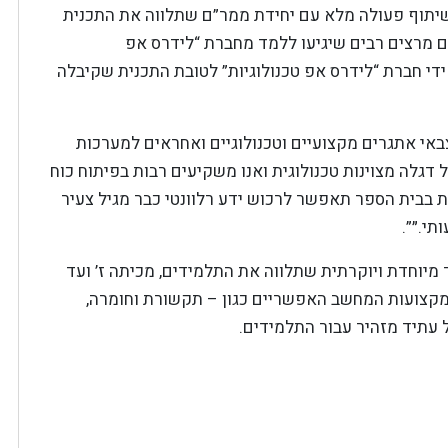
יתוף פעולה מלא עם יחידת ממר”ם שתלווה את התכנית
עם מרצים רבים שיגיעו ללמד מחברת “לידרס אפ
 של 720,000 ₪ שנתרם על ידי חברת “לידרס אפ טכנולוגיות” לטובת התכנית שקיבלה
צבאי אתגרים מקצועיים וטכנולוגיים ואחראים למערכות
גלה מצוינות טכנולוגית ואנו משקיעים רבות בפיתוח כוח
ית בבית הספר תאפשר לרכוש ידע רלוונטי כבר מגיל צעיר
י.״”.
 מיוחדת ויוקרתית שתלווה את התלמידים, מכיתה ז’ ועד
מקצועות המחשב האפשריים כגון – תקשורת וחומרה,
ל עתיד מזהיר עבור התלמידים.