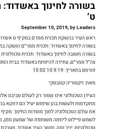
בשורה לחינוך באשדוד: 
ט’
September 10, 2019, by
Leaders
ראש העיר בהשקת תכנית ממרם במקיף ט אשדוד צ
בשורה לחינוך באשדוד: תכנית ממר”ם הושקה במק
בשורה חשובה לחינוך באשדוד: תכנית טכנולוגי
צה”ל ממר”ם, עתידה להיפתח באשדוד בבית הספר
פורסם בתאריך: 10.9.19 15:02
מאת: ויקטוריה קונבסקי
העידן הטכנולוגי אינו שמור רק לעולם סביבנו אל
מתקדמות ולעשות בהן שימוש יעיל הם דווקא בני ה
את עולם הטכנולוגיה לתוך מוסדות החינוך. מקיף
לשמש פיילוט ליוזמה משותפת של שמעון ממן, מנ
טכנולוגיות, יניב נונה, תושב העיר אשדוד, מערכת ה