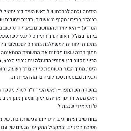
היוזמה זכתה לברכתו של ראש העיר ד”ר יחיאל ל
בביה”ס התיכון מקיף ט’ אשדוד, תכנית ייחודית 
המידע) – היא יחידת המחשבים באגף התקשוב בצ
ביותר בצה”ל. ראש העיר התייחס לתכנית שתפעל ב
מתוך הבנה שאנו מכינים את התשתית המתאימה ל
הביע תקווה כי שיתופי הפעולה עם גורמי הצבא, ח
הזמן, מתוך הבנה משותפת כי זה צורך השעה, וה
תכניות מבוססות טכנולוגיה ברמה העירונית.
בהשקה השתתפו – ראש העיר ד”ר לסרי, מפקד ממר”
ראש מנהל החינוך אריה מיימון, שמעון ממן ויניב
ט’ ותלמידי שכבת ז’.
בחודשים האחרונים, התקיימו פגישות רבות של ממ
חטיבת הביניים, ובמקביל התקיימו מגעים של עם