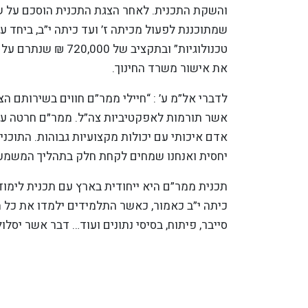
והשקת התכנית. לאחר הצגת התכנית הוסכם על ש
שמתוכננת לפעול מכיתה ז’ ועד כיתה י”ב, ביחד 
טכנולוגיות” ובתקציב
את אישור משרד החינוך.
לדברי אל”מ ע’ : “חיילי ממר”ם חווים בשירותם ה
אשר תורמות לאפקטיביות צה”ל. ממר״ם חרטה על ד
אדם איכותי עם יכולות מקצועיות גבוהות. התוכנ
יחסית ואנחנו שמחים לקחת חלק בתהליך המשמעות
תכנית ממר”ם היא ייחודית בארץ עם תכנית לימוד
כיתה י”ב כאמור, כאשר התלמידים ילמדו את כל 
סייבר, פיתוח, בסיסי נתונים ועוד… דבר אשר יסלו