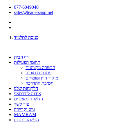
077-6049040
sales@leadersapp.net
כניסה לתלמיד
דף הבית
תחומי הפעילות
הכשרה מקצועית
פתרונות תוכנה
מיקור חוץ ומומחים
חטיבת ההדרכה
הלקוחות שלנו
אודות לידרסאפ
חדשות ומאמרים
צור קשר
גיוס וקריירה
MAMRAM
הרשמה ותקנון