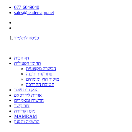
077-6049040
sales@leadersapp.net
כניסה לתלמיד
דף הבית
תחומי הפעילות
הכשרה מקצועית
פתרונות תוכנה
מיקור חוץ ומומחים
חטיבת ההדרכה
הלקוחות שלנו
אודות לידרסאפ
חדשות ומאמרים
צור קשר
גיוס וקריירה
MAMRAM
הרשמה ותקנון