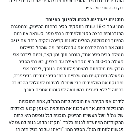
התלמידים וגם מצד ההורים שמוכנים להסיע את הילדים לבי”ס
בקצה השני של העיר.
תוכניות ייעודיות לבנות ולחינוך המיוחד
ממן עבד כ-18 שנים בתפקיד בכיר בתחום ההייטק, ובמסגרת
התנדבותית הרצה בפני תלמידים בבתי ספר. כשראה את רמת
החינוך הטכנולוגי, החליט לשנות קריירה והקים ביחד עם
יניב
נונה
את חברת לידרס אפ טכנולוגיות. מה שהחל כפיילוט
מוצלח בבית ספר אחד, הורחב תוך זמן קצר, וכיום לידרס אפ
פעילה בכ-400 בתי ספר מאילת עד הצפון, כשבתי הספר
מבקשים מיוזמתם להצטרף לתוכנית. בנוסף, לידרס אפ
מפעילה פרויקטים ממשלתיים בבתי ספר יסודיים בפריפריה,
ומחזקת את התלמידים כדי שיוכלו להיכנס למסלולי ההכשרה
בכיתה ז’ ללא פערים בהשוואה למקומות אחרים בארץ.
לידרס אפ הקימה את תוכנית כיתת ממר”ם, אחת התוכניות
המובילות כיום, אך מעדכנת את התוכנית באופן קבוע בצרכים
של צה”ל ושל תעשיית ההייטק. תוכנית דגל נוספת היא כיתת
המקודדות המיועדת לבנות בלבד. “חקרנו מדוע בנות כמעט לא
ניגשות לתחום הזה”, מספר ממן, “וראינו שכבר בגיל הזה הן