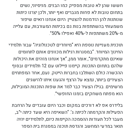
חששו שהן לא טובות מספיק כמו הבנים. מניסיוני, נשים
בתחום טובות לא פחות מגברים ואף יותר, ולכן יצרנו כיתות
שנותנות להן הזדמנות להצטיין. היום אנחנו רואים שיפור
משמעותי בהשתתפות בנות גם בכיתות המעורבות, עם עלייה
מ-20% משתתפות ל-40% ואפילו 50%”.
תוכנית מעניינת נוספת היא “מיוחדים לטכנולוגיה” עבור תלמידי
החינוך המיוחד. “במסגרות רגילות מכוונים אותם לתחומים
שאינם מתקדמים”, אומר ממן, “אך אנחנו מזהים את היכולות
שלהם בתחום התכנות. קיימנו פיילוט עם 12 תלמידים ובסוף
ההכשרה כולם השתלבו בחברות הייטק. נעם, אחד המפתחים
הצעירים ביותר, נמצא על הרצף והגענו איתו להישגים
מרשימים. בגילו הצעיר כבר למד את שפות התכנות המובילות,
הוא מפתח משחקים בזמנו החופשי”.
בלידרס אפ לא דורכים במקום וכבר היום עובדים על הרחבת
הפעילות והקדמתה לכיתה ג’. “השאיפה היא שעד כיתה י”ב,
מעבר לכל תעודות ההסמכה הקיימות כיום, לתלמידים יהיה
תואר במדעי המחשב והנדסת תוכנה במסגרת בית הספר