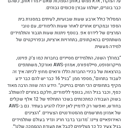
על המקרר, אלא ממש באותן הסמכות שאם ילמדו אותן, כשהם
כבר בוגרים, ישלמו עבורן סכומים גבוהים.
המסלול כולל ארבע שעות שבועיות, לעיתים במסגרת בית
הספר ובמקרים אחרים לאחר שעות הלימודים, עם טובי
המרצים של לידרס אפ. בנוסף ניתנות שעות תגבור והתלמידים
משתתפים בהאקתונים, בתחרויות ארציות, ובפרויקטים של
למידה מעשית.
“במהלך השנה, התלמידים מסיירים בחברות כמו צ’ק פוינט,
מייקרוסופט, סיילספורס, אמזון-AWS ואורקל, משתתפים
בהרצאות של בכירי החברות הללו ורואים מחוץ לכיתה איך זה
לעבוד בתחום”, מספר ממן. “בגיל 16 כבר יש להם כבר ידע
מקיף בתחומים הכי חמים בהייטק”. הידע הזה שווה הרבה מאוד
כסף, וכבר בגיל הזה, בנוסף ללימודים, חלקם בוחרים להשתלב
בשוק העבודה כמתכנתים בשכר התחלתי של 12 אלף שקלים
בחודש, ואפשר רק לדמיין לאן יוכלו להגיע בעתיד. גם ב-AWS
של אמזון מתרשמים מהסטודנטים הצעירים. “הנציגים
האירופאיים ציינו: ‘מדובר בדבר חריג ונדיר בעולם שתלמידים
בגיל צעיר כל כך מצליחים לקבל את תעודת ההסמכה שלנו'”.