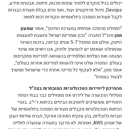
יכולים בגיל מוקדם ללמוד שפות תכנות, פיתוח, אבטחת מידע,
Devops, ניהול פרויקטים ועוד, ואף טרם קבלת תעודת הבגרות
לקבל תעודות הסמכה בינלאומיות ונקודות זכות לתואר.
“התחלנו מהפכה אמיתית במערכת החינוך”, אומר
שמעון
ממן
מנכ”ל החברה. “נכון שמדינת ישראל נחשבת למעצמת
הייטק, אולם אם נסתכל 5-7 שנים קדימה, בזכות השינוי
שהתחלנו ושאותו יש להמשיך ולחזק, אנו רואים את שינוי
המגמה ואת הצלחת התלמידים בהשוואה למדינות מתקדמות
בעולם. המטרה שלנו אינה להשוות למדינות אחרות בעולם”,
אומר ממן, “אלא לעקוף כל מדינה אחרת כדי שישראל תמשיך
לצעוד בצמרת”.
מהתיכון ליחידות הטכנולוגיות המובחרות בצה”ל
מסלולי ההכשרה של לידרס אפ מתחילים כבר בבתי הספר
היסודיים וממשיכים לחטיבות הביניים בכיתות ז’-י”ב. בוגרי
הכיתות הטכנולוגיות מקבלים תעודות הסמכה בינלאומיות של
חברות גלובליות, בהן ענקית התוכנה אורקל, חברת שירותי הענן
של אמזון AWS, ואחרות. לא מדובר בתעודה שנועדה לתלייה