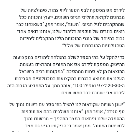
לידרס אפ מספקת לבני הנוער ליווי צמוד, סימולציות של
מבחנים לקראת תהליכי הגיוס השונים, ייעוץ והכוונה ככל
שמתקרבים לגיל הגיוס. “השנה”, אומר ממן, “כשאנחנו כבר
רואים בוגרים של תוכניות הלימוד שלנו, אנחנו רואים אחוז
גבוה במיוחד של בוגרי התוכניות הללו מתקבלים ליחידות
הטכנולוגיות המובחרות של צה”ל”.
כדי להקל על בתי הספר לשלב בהצלחה לימודים במקצועות
ההייטק, מספקת לידרס אפ את המורים והמרצים בעצמה.
התוצאות הן לא פחות ממהפכה: “במקומות רבים בישראל
העלנו את ממוצע הבגרות במקצועות הטכנולוגיים מסביבות
ה-20-30 ל-97 ואפילו 100”, אומר ממן. על הממוצע הגבוה הזה
לידרס אפ שומרת כבר חמש שנים.
“ישנן רשויות שקוראות לנו להציל בתי ספר עם רישום נמוך על
סף סגירה”, אומר ממן. “אנחנו משלבים בהם את תוכניות
ההסמכה שלנו ופתאום המצב מתהפך – מרישום נמוך
לרשימות המתנה”. ממן אומר כי הביקוש מגיע גם מצד