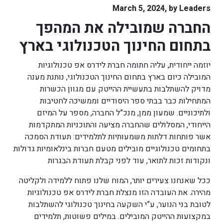
March 5, 2024, by
Leaders
החברה שמובילה את המהפך
בתחום החינוך הטכנולוגי בארץ
יוזמה ייחודית, עליה חתומה חברת לידרס אפ טכנולוגיות
המובילה כיום בארץ בתחום החינוך הטכנולוגי, נותנת מענה
מדויק להשתלבות בתעשיית ההייטק עם מגוון הכשרות
המתחילות כבר בבתי ספר היסודיים וממשיכה לחטיבות
ולתיכוניים. שמעון ממן, מנכ”ל החברה, מספר על המיזם
הייחודי, המסלולים שהחברה מציעה והתוכניות המתקדמות
אשר פותחות דלתות משמעותיות לתלמידים: תעודת הסמכה
בתחומים טכנולוגיים מובילים מטעם חברות בינלאומיות גדולות
ונקודות זכות לתואר, עוד לפני קבלת תעודת הבגרות
ככל שאנחנו צעירים יותר, המוח שלנו פתוח ללמידה ולקליטה
מהירה. את העובדה הזו מנצלת
חברת לידרס אפ טכנולוגיות
לטובת בני הנוער, ע”י השקעה בחינוך טכנולוגי להשתלבות
במקצועות ההייטק המובילים. במילים פשוטות, תלמידים